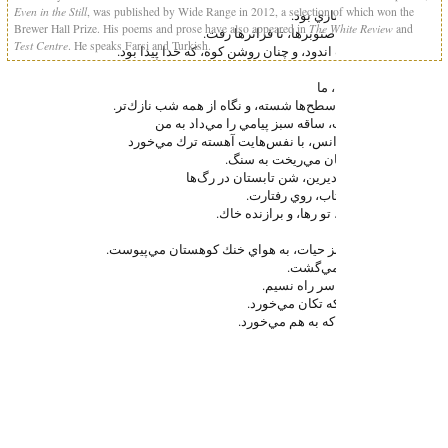
Even in the Still
, was published by Wide Range in 2012, a selection of which won the
شب سرشاري بود.
The White Review
Brewer Hall Prize. His poems and prose have also appeared in
and
رود از پاي صنوبرها، تا فراترها رفت.
Test Centre
. He speaks Farsi and Turkish.
دره مهتاب اندود، و چنان روشن كوه، كه خدا پيدا بود.
در بلندي
ها، ما
دورها گم، سطح
ها شسته، و نگاه از همه شب نازك
تر.
دست
هايت، ساقه سبز پيامي را مي
داد به من
و سفالينه
انس، با نفس
هايت آهسته ترك مي
خورد
و تپش
هامان مي
ريخت به سنگ.
از شرابي ديرين، شن تابستان در رگ
ها
و لعاب مهتاب، روي رفتارت.
تو شگرف، تو رها، و برازنده خاك.
فرصت سبز حيات، به هواي خنك كوهستان مي
پيوست.
سايه
ها برمي
گشت.
و هنوز، در سر راه نسيم.
پونه
هايي كه تكان مي
خورد.
جذبه
هايي كه به هم مي
خورد.