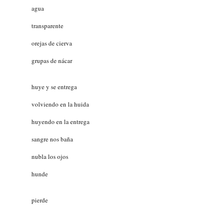
agua
mujer
transparente
de
orejas de cierva
de
grupas de nácar
que
huye y se entrega
volviendo en la huida
huyendo en la entrega
su
sangre nos baña
nos
nubla los ojos
nos
hunde
nos
pierde