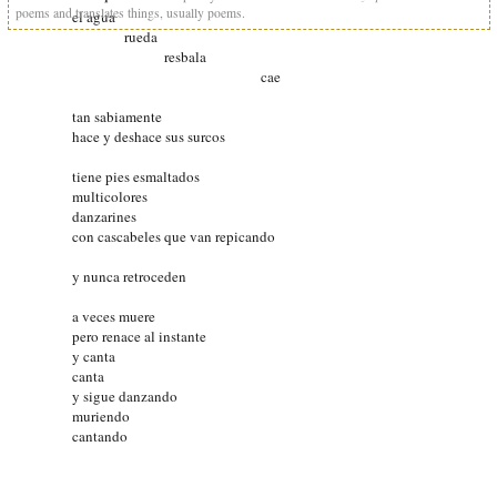
poems and translates things, usually poems.
el agua
rueda
resbala
cae
tan sabiamente
hace y deshace sus surcos
tiene pies esmaltados
multicolores
danzarines
con cascabeles que van repicando
y nunca retroceden
a veces muere
pero renace al instante
y canta
canta
y sigue danzando
muriendo
cantando
semeja
el