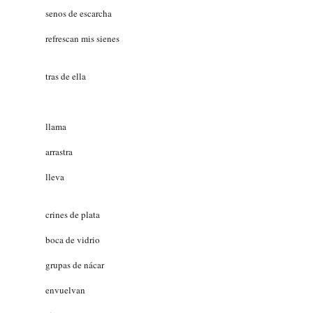
sus
senos de escarcha
refrescan mis sienes
y voy
tras de ella
en ella
me
llama
me
arrastra
me
lleva
sus
crines de plata
su
boca de vidrio
sus
grupas de nácar
me
envuelvan
me